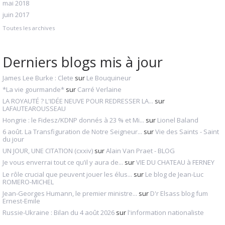
mai 2018
juin 2017
Toutes les archives
Derniers blogs mis à jour
James Lee Burke : Clete
sur
Le Bouquineur
*La vie gourmande*
sur
Carré Verlaine
LA ROYAUTÉ ? L'IDÉE NEUVE POUR REDRESSER LA...
sur
LAFAUTEAROUSSEAU
Hongrie : le Fidesz/KDNP donnés à 23 % et Mi...
sur
Lionel Baland
6 août. La Transfiguration de Notre Seigneur...
sur
Vie des Saints - Saint
du jour
UN JOUR, UNE CITATION (cxxiv)
sur
Alain Van Praet - BLOG
Je vous enverrai tout ce qu’il y aura de...
sur
VIE DU CHATEAU à FERNEY
Le rôle crucial que peuvent jouer les élus...
sur
Le blog de Jean-Luc
ROMERO-MICHEL
Jean-Georges Humann, le premier ministre...
sur
D'r Elsass blog fum
Ernest-Emile
Russie-Ukraine : Bilan du 4 août 2026
sur
l'information nationaliste