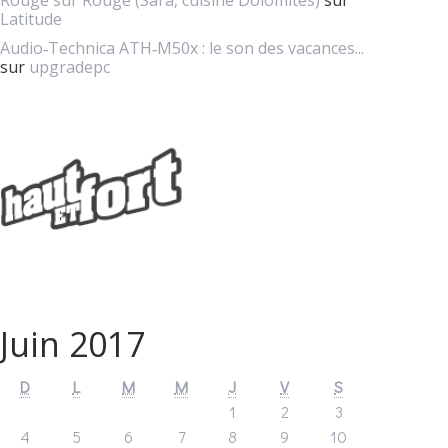
Rouge sur Rouge (Sara, cuisine Dolomites)
sur
Latitude
Audio‑Technica ATH‑M50x : le son des vacances...
sur
upgradepc
Juin 2017
D
L
M
M
J
V
S
1
2
3
4
5
6
7
8
9
10