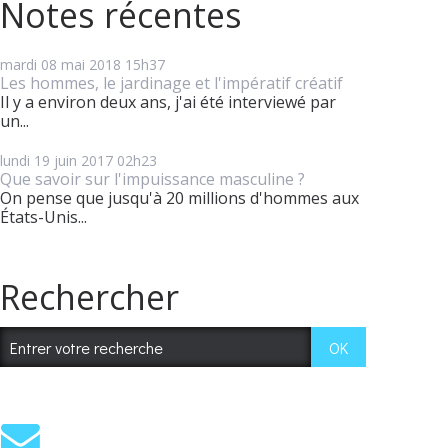
Notes récentes
mardi 08
mai 2018
15h37
Les hommes, le jardinage et l'impératif créatif
Il y a environ deux ans, j'ai été interviewé par
un...
lundi 19
juin 2017
02h23
Que savoir sur l'impuissance masculine ?
On pense que jusqu'à 20 millions d'hommes aux
États-Unis...
Rechercher