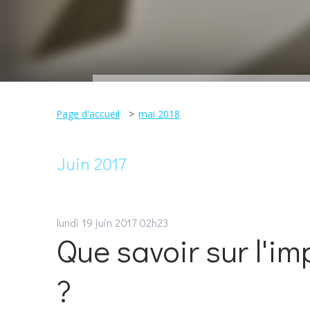
Page d'accueil
mai 2018
Juin 2017
lundi 19
juin 2017
02h23
Que savoir sur l'i
?